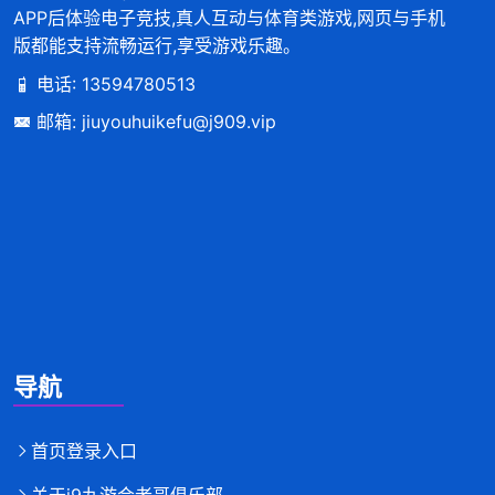
APP后体验电子竞技,真人互动与体育类游戏,网页与手机
版都能支持流畅运行,享受游戏乐趣。
电话: 13594780513
邮箱: jiuyouhuikefu@j909.vip
导航
首页登录入口
关于j9九游会老哥俱乐部