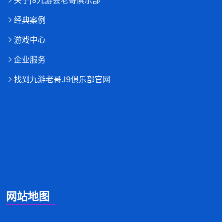
经典案例
游戏中心
企业服务
找到九游老哥J9俱乐部官网
网站地图