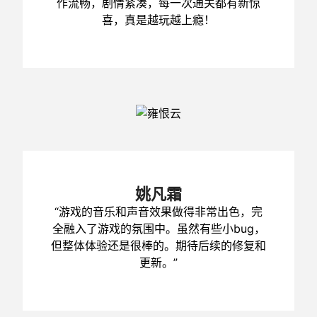
作流畅，剧情紧凑，每一次通关都有新惊
喜，真是越玩越上瘾！
姚凡霜
“游戏的音乐和声音效果做得非常出色，完
全融入了游戏的氛围中。虽然有些小bug，
但整体体验还是很棒的。期待后续的修复和
更新。”