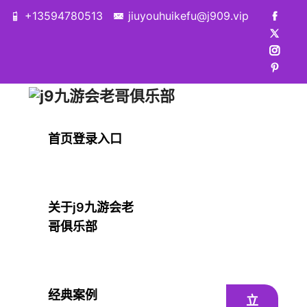
+13594780513
jiuyouhuikefu@j909.vip
首页登录入口
关于j9九游会老
哥俱乐部
经典案例
立