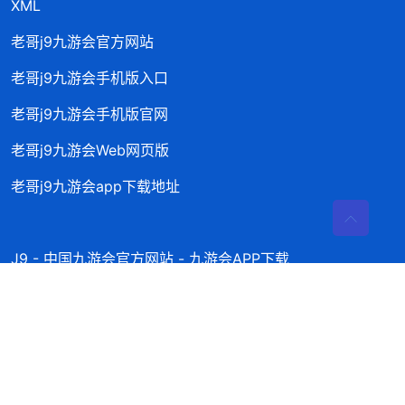
XML
老哥j9九游会官方网站
老哥j9九游会手机版入口
老哥j9九游会手机版官网
老哥j9九游会Web网页版
老哥j9九游会app下载地址
J9 - 中国九游会官方网站 - 九游会APP下载
九游会·J9 | J9游戏官方网站
J9·九游会「中国」官方网站_J9GAME
九游娱乐 - (Ninegame)云游戏官方平台
澳门·威尼斯人 (中国)官方网站