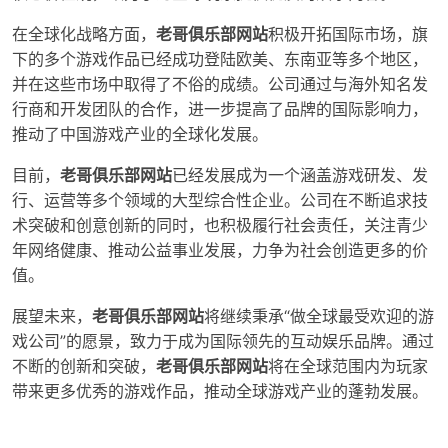
在全球化战略方面，
老哥俱乐部网站
积极开拓国际市场，旗
下的多个游戏作品已经成功登陆欧美、东南亚等多个地区，
并在这些市场中取得了不俗的成绩。公司通过与海外知名发
行商和开发团队的合作，进一步提高了品牌的国际影响力，
推动了中国游戏产业的全球化发展。
目前，
老哥俱乐部网站
已经发展成为一个涵盖游戏研发、发
行、运营等多个领域的大型综合性企业。公司在不断追求技
术突破和创意创新的同时，也积极履行社会责任，关注青少
年网络健康、推动公益事业发展，力争为社会创造更多的价
值。
展望未来，
老哥俱乐部网站
将继续秉承“做全球最受欢迎的游
戏公司”的愿景，致力于成为国际领先的互动娱乐品牌。通过
不断的创新和突破，
老哥俱乐部网站
将在全球范围内为玩家
带来更多优秀的游戏作品，推动全球游戏产业的蓬勃发展。