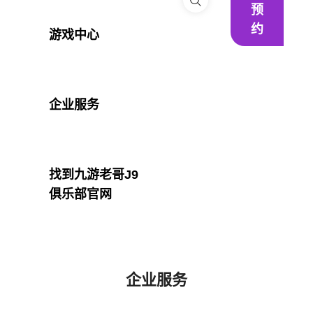
预
约
游戏中心
企业服务
找到九游老哥J9
俱乐部官网
企业服务
首页
企业服务