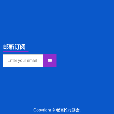
邮箱订阅
Copyright ©
老哥j9九游会
.