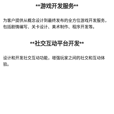
**游戏开发服务**
为客户提供从概念设计到最终发布的全方位游戏开发服务，
包括剧情编写、关卡设计、美术制作、程序开发等。
**社交互动平台开发**
设计和开发社交互动功能，增强玩家之间的社交和互动体
验。