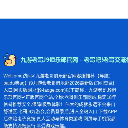
Welcome访问✔九游老哥俱乐部官网客服推荐【导航：
baidu典ag】j9九游会老哥俱乐部2026最新版官网|登录|
入口|网页版网址(j9-laoge.com)以下简称：九游老哥J9俱
乐部官网✔正版官网全站,全称:老哥俱乐部网站,稳定18年
信誉推荐安全.保障!极致体验！伟大的成就永远不会来自
舒适区.老哥j9九游会,会员登录后,进入全站入口,下载APP
后体验电子竞技,真人互动与体育类游戏,网页与手机版都
能支持流畅运行,享受游戏乐趣。