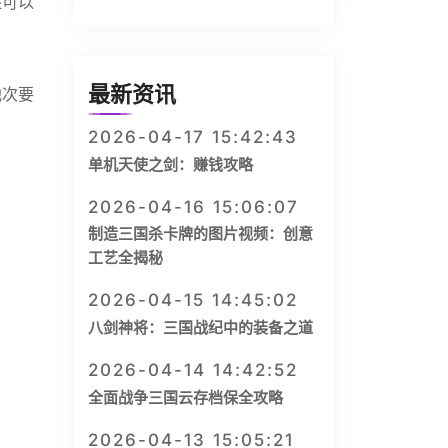
还可以
最新资讯
他次要
2026-04-17 15:42:43
单机天使之剑：赚钱攻略
2026-04-16 15:06:07
制造三国杀卡牌的图片视频：创意
工艺全揭秘
2026-04-15 14:45:02
八剑神将：三国战纪中的装备之道
2026-04-14 14:42:52
全面战争三国云存档保全攻略
2026-04-13 15:05:21