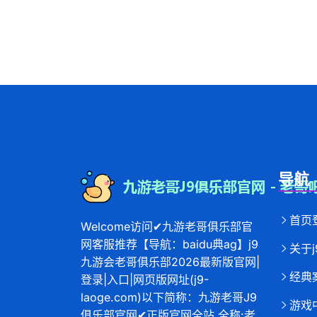
导航
首页
Welcome访问✔九游老哥俱乐部官
网客服推荐【导航：baidu典ag】j9
关于
九游会老哥俱乐部2026最新版官网|
经典
登录|入口|网页版网址(j9-
laoge.com)以下简称：九游老哥J9
游戏
俱乐部官网✔正版官网全站,全称:老