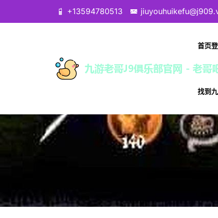
+13594780513
jiuyouhuikefu@j909.
首页登
找到九