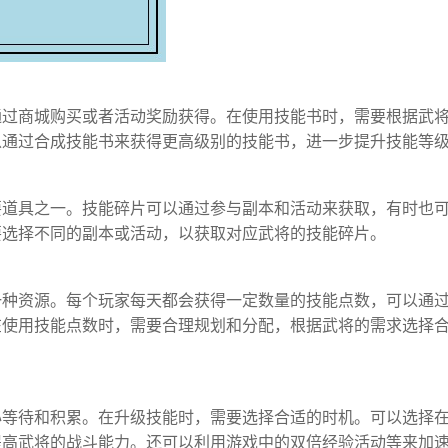
通过商城购买或者活动奖励获得。在使用技能书时，需要根据武
以通过合成技能书来获得更高级别的技能书，进一步提升技能等
要道具之一。技能碎片可以通过参与副本和活动来获取，有时也
要选择不同的副本或活动，以获取对应武将的技能碎片。
一种资源。每个玩家每天都会获得一定数量的技能点数，可以通
在使用技能点数时，需要合理规划和分配，根据武将的需求选择
心等待和积累。在升级技能时，需要选择合适的时机。可以选择
提高武将的战斗能力。还可以利用游戏中的双倍经验活动等来加