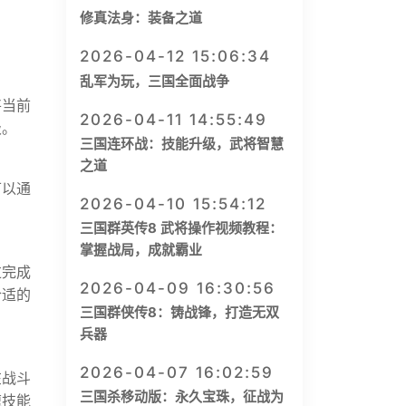
修真法身：装备之道
2026-04-12 15:06:34
乱军为玩，三国全面战争
将当前
2026-04-11 14:55:49
级。
三国连环战：技能升级，武将智慧
之道
可以通
2026-04-10 15:54:12
三国群英传8 武将操作视频教程：
掌握战局，成就霸业
过完成
2026-04-09 16:30:56
合适的
三国群侠传8：铸战锋，打造无双
兵器
2026-04-07 16:02:59
在战斗
三国杀移动版：永久宝珠，征战为
速技能