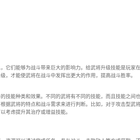
色，它们能够为战斗带来巨大的影响力。给武将升级技能是玩家
升级，才能使武将在战斗中发挥出更大的作用，提高战斗胜率。
将的技能种类和效果。不同的武将有不同的技能，而且技能之间
要根据武将的特点和战斗需求来进行判断。比如，对于攻击型武
可以考虑提升其治疗或增益技能。