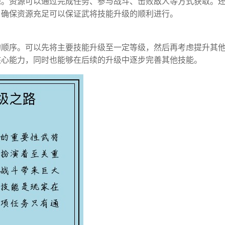
源。资源可以通过完成任务、参与战斗、击败敌人等方式获取。
。确保资源充足可以保证武将技能升级的顺利进行。
的顺序。可以先将主要技能升级至一定等级，然后再考虑提升其
核心能力，同时也能够在后续的升级中逐步完善其他技能。