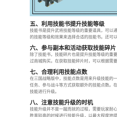
五、利用技能书提升技能等级
技能书是提升武将技能等级的重要道具，可以
的技能等级和效果来选择合适的技能书。还可
六、参与副本和活动获取技能碎片
除了技能书，技能碎片也是提升技能等级的重
过商城购买。在获取技能碎片时，可以根据需
七、合理利用技能点数
在三国战略版中，技能点数是用来升级技能的
任务、参与战斗等方式获取额外的技能点数。
技能进行升级。
八、注意技能升级的时机
技能升级并不是一蹴而就的过程，需要玩家耐
胜率较高的时候进行技能升级，以最大程度地