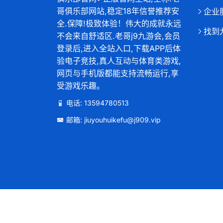
哥俱乐部网站,稳定18年信誉推荐安
企业
全.保障!极致体验！伟大的成就永远
找到
不会来自舒适区.老哥j9九游会,会员
登录后,进入全站入口,下载APP后体
验电子竞技,真人互动与体育类游戏,
网页与手机版都能支持流畅运行,享
受游戏乐趣。
电话: 13594780513
邮箱: jiuyouhuikefu@j909.vip