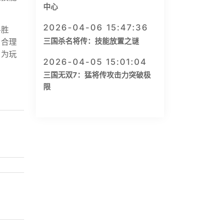
中心
2026-04-06 15:47:36
斗胜
三国杀名将传：技能放置之谜
、合理
，为玩
2026-04-05 15:01:04
三国无双7：猛将传攻击力突破极
限