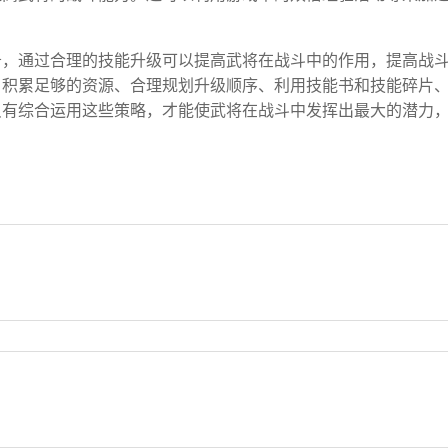
务，通过合理的技能升级可以提高武将在战斗中的作用，提高战
、积累足够的资源、合理规划升级顺序、利用技能书和技能碎片
只有综合运用这些策略，才能使武将在战斗中发挥出最大的潜力